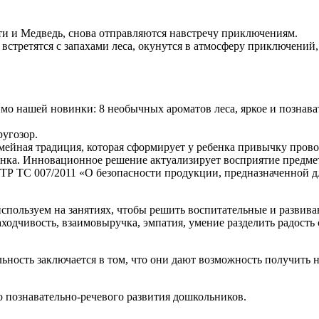
ти и Медведь, снова отправляются навстречу приключениям.
стретятся с запахами леса, окунутся в атмосферу приключений,
мо нашей новинки: 8 необычных ароматов леса, яркое и познава
ругозор.
ейная традиция, которая сформирует у ребенка привычку прово
ка. Инновационное решение актуализирует восприятие предмет
ТР ТС 007/2011 «О безопасности продукции, предназначенной дл
спользуем на занятиях, чтобы решить воспитательные и развив
ходчивость, взаимовыручка, эмпатия, умение разделить радость 
ьность заключается в том, что они дают возможность получить
о познавательно-речевого развития дошкольников.