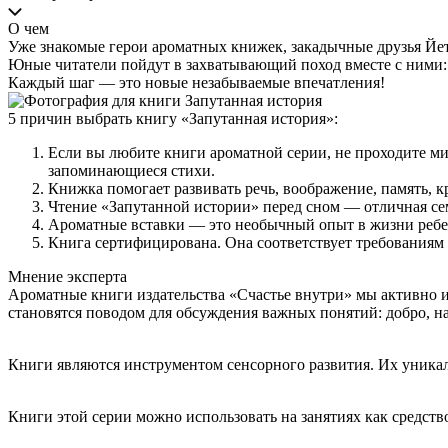
О чем
Уже знакомые герои ароматных книжек, закадычные друзья Йе
Юные читатели пойдут в захватывающий поход вместе с ними: в
Каждый шаг — это новые незабываемые впечатления!
5 причин выбрать книгу «Запутанная история»:
Если вы любите книги ароматной серии, не проходите ми
запоминающиеся стихи.
Книжка помогает развивать речь, воображение, память, к
Чтение «Запутанной истории» перед сном — отличная сем
Ароматные вставки — это необычный опыт в жизни ребен
Книга сертифицирована. Она соответствует требованиям 
Мнение эксперта
Ароматные книги издательства «Счастье внутри» мы активно и
становятся поводом для обсуждения важных понятий: добро, на
Книги являются инструментом сенсорного развития. Их уникал
Книги этой серии можно использовать на занятиях как средств