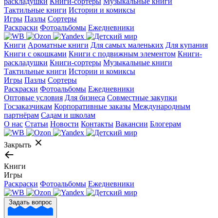
раскладушки
Книги-сортеры
Музыкальные книги
Тактильные книги
Истории и комиксы
Игры
Пазлы
Сортеры
Раскраски
Фотоальбомы
Ежедневники
Книги
Ароматные книги
Для самых маленьких
Для купания
Книги с окошками
Книги с подвижным элементом
Книги-
раскладушки
Книги-сортеры
Музыкальные книги
Тактильные книги
Истории и комиксы
Игры
Пазлы
Сортеры
Раскраски
Фотоальбомы
Ежедневники
Оптовые условия
Для бизнеса
Совместные закупки
Госзаказчикам
Корпоративные заказы
Международным
партнёрам
Садам и школам
О нас
Статьи
Новости
Контакты
Вакансии
Блогерам
Закрыть
Книги
Игры
Раскраски
Фотоальбомы
Ежедневники
Задать вопрос