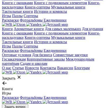
Книги с окошками
Книги с подвижным элементом
Книги-
раскладушки
Книги-сортеры
Музыкальные книги
Тактильные книги
Истории и комиксы
Игры
Пазлы
Сортеры
Раскраски
Фотоальбомы
Ежедневники
Книги
Ароматные книги
Для самых маленьких
Для купания
Книги с окошками
Книги с подвижным элементом
Книги-
раскладушки
Книги-сортеры
Музыкальные книги
Тактильные книги
Истории и комиксы
Игры
Пазлы
Сортеры
Раскраски
Фотоальбомы
Ежедневники
Оптовые условия
Для бизнеса
Совместные закупки
Госзаказчикам
Корпоративные заказы
Международным
партнёрам
Садам и школам
О нас
Статьи
Новости
Контакты
Вакансии
Блогерам
Закрыть
Книги
Игры
Раскраски
Фотоальбомы
Ежедневники
Задать вопрос