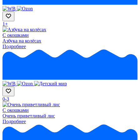
1+
С окошками
Азбука на колёсах
Подробнее
0-3
С окошками
Очень приветливый лис
Подробнее