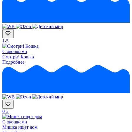
1-5
С окошками
Смотри! Кошка
Подробнее
0-3
С окошками
Мишка ищет дом