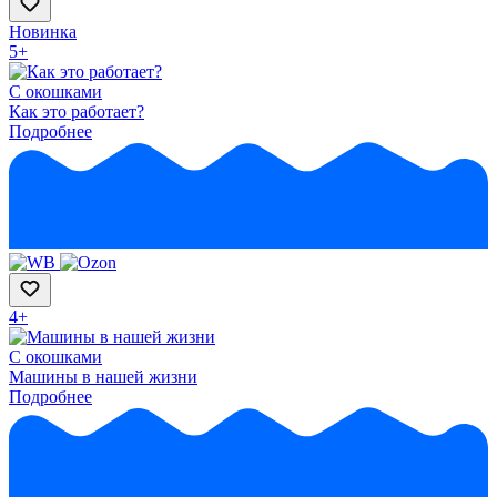
Новинка
5+
С окошками
Как это работает?
Подробнее
4+
С окошками
Машины в нашей жизни
Подробнее