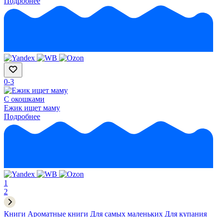
Подробнее
0-3
С окошками
Ежик ищет маму
Подробнее
1
2
Книги
Ароматные книги
Для самых маленьких
Для купания