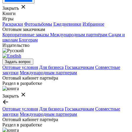
Закрыть
Книги
Игры
Раскраски
Фотоальбомы
Ежедневники
Избранное
Оптовым заказчикам
Корпоративные заказы
Международным партнёрам
Садам и
школам
Блогерам
Издательство
Задать вопрос
Оптовые условия
Для бизнеса
Госзаказчикам
Совместные
закупки
Международным партнерам
Оптовый кабинет партнёра
Раздел в разработке
Закрыть
Оптовые условия
Для бизнеса
Госзаказчикам
Совместные
закупки
Международным партнерам
Оптовый кабинет партнёра
Раздел в разработке