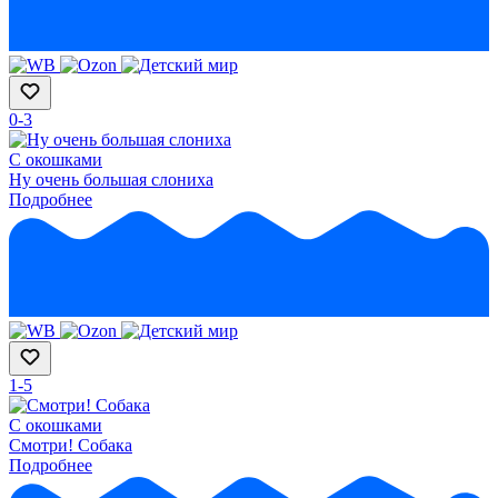
0-3
С окошками
Ну очень большая слониха
Подробнее
1-5
С окошками
Смотри! Собака
Подробнее