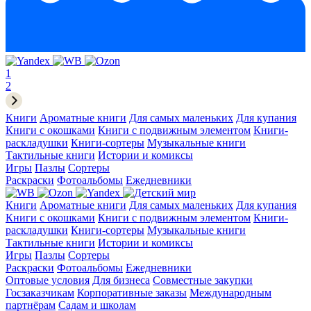
1
2
Книги
Ароматные книги
Для самых маленьких
Для купания
Книги с окошками
Книги с подвижным элементом
Книги-
раскладушки
Книги-сортеры
Музыкальные книги
Тактильные книги
Истории и комиксы
Игры
Пазлы
Сортеры
Раскраски
Фотоальбомы
Ежедневники
Книги
Ароматные книги
Для самых маленьких
Для купания
Книги с окошками
Книги с подвижным элементом
Книги-
раскладушки
Книги-сортеры
Музыкальные книги
Тактильные книги
Истории и комиксы
Игры
Пазлы
Сортеры
Раскраски
Фотоальбомы
Ежедневники
Оптовые условия
Для бизнеса
Совместные закупки
Госзаказчикам
Корпоративные заказы
Международным
партнёрам
Садам и школам