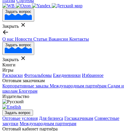
Пазлы
Сортеры
Задать вопрос
Закрыть
О нас
Новости
Статьи
Вакансии
Контакты
Задать вопрос
Закрыть
Книги
Игры
Раскраски
Фотоальбомы
Ежедневники
Избранное
Оптовым заказчикам
Корпоративные заказы
Международным партнёрам
Садам и
школам
Блогерам
Издательство
Задать вопрос
Оптовые условия
Для бизнеса
Госзаказчикам
Совместные
закупки
Международным партнерам
Оптовый кабинет партнёра