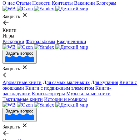
О нас
Статьи
Новости
Контакты
Вакансии
Блогерам
Закрыть
Книги
Игры
Раскраски
Фотоальбомы
Ежедневники
Задать вопрос
Закрыть
Ароматные книги
Для самых маленьких
Для купания
Книги с
окошками
Книги с подвижным элементом
Книги-
раскладушки
Книги-сортеры
Музыкальные книги
Тактильные книги
Истории и комиксы
Задать вопрос
Закрыть