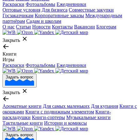
Раскраски
Фотоальбомы
Ежедневники
Оптовые условия
Для бизнеса
Совместные закупки
Госзаказчикам
Корпоративные заказы
Международным
партнёрам
Садам и школам
О нас
Статьи
Новости
Контакты
Вакансии
Блогерам
Закрыть
Книги
Игры
Раскраски
Фотоальбомы
Ежедневники
Задать вопрос
Закрыть
Ароматные книги
Для самых маленьких
Для купания
Книги с
окошками
Книги с подвижным элементом
Книги-
раскладушки
Книги-сортеры
Музыкальные книги
Тактильные книги
Истории и комиксы
Задать вопрос