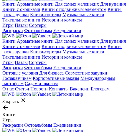
Книги
Ароматные книги
Для самых маленьких
Для купания
Книги с окошками
Книги с подвижным элементом
Книги-
раскладушки
Книги-сортеры
Музыкальные книги
Тактильные книги
Истории и комиксы
Игры
Пазлы
Сортеры
Раскраски
Фотоальбомы
Ежедневники
Книги
Ароматные книги
Для самых маленьких
Для купания
Книги с окошками
Книги с подвижным элементом
Книги-
раскладушки
Книги-сортеры
Музыкальные книги
Тактильные книги
Истории и комиксы
Игры
Пазлы
Сортеры
Раскраски
Фотоальбомы
Ежедневники
Оптовые условия
Для бизнеса
Совместные закупки
Госзаказчикам
Корпоративные заказы
Международным
партнёрам
Садам и школам
О нас
Статьи
Новости
Контакты
Вакансии
Блогерам
Закрыть
Книги
Игры
Раскраски
Фотоальбомы
Ежедневники