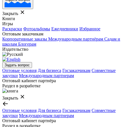
Закрыть
Книги
Игры
Раскраски
Фотоальбомы
Ежедневники
Избранное
Оптовым заказчикам
Корпоративные заказы
Международным партнёрам
Садам и
школам
Блогерам
Издательство
Задать вопрос
Оптовые условия
Для бизнеса
Госзаказчикам
Совместные
закупки
Международным партнерам
Оптовый кабинет партнёра
Раздел в разработке
Закрыть
Оптовые условия
Для бизнеса
Госзаказчикам
Совместные
закупки
Международным партнерам
Оптовый кабинет партнёра
Раздел в разработке