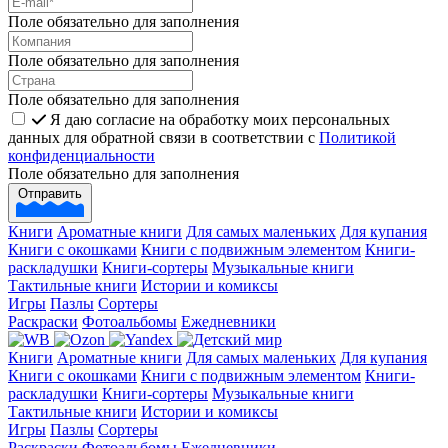
Поле обязательно для заполнения
Поле обязательно для заполнения
Поле обязательно для заполнения
Я даю согласие на обработку моих персональных
данных для обратной связи в соответствии с
Политикой
конфиденциальности
Поле обязательно для заполнения
Отправить
Книги
Ароматные книги
Для самых маленьких
Для купания
Книги с окошками
Книги с подвижным элементом
Книги-
раскладушки
Книги-сортеры
Музыкальные книги
Тактильные книги
Истории и комиксы
Игры
Пазлы
Сортеры
Раскраски
Фотоальбомы
Ежедневники
Книги
Ароматные книги
Для самых маленьких
Для купания
Книги с окошками
Книги с подвижным элементом
Книги-
раскладушки
Книги-сортеры
Музыкальные книги
Тактильные книги
Истории и комиксы
Игры
Пазлы
Сортеры
Раскраски
Фотоальбомы
Ежедневники