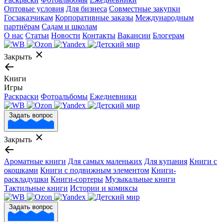
Оптовые условия
Для бизнеса
Совместные закупки
Госзаказчикам
Корпоративные заказы
Международным
партнёрам
Садам и школам
О нас
Статьи
Новости
Контакты
Вакансии
Блогерам
Закрыть
Книги
Игры
Раскраски
Фотоальбомы
Ежедневники
Задать вопрос
Закрыть
Ароматные книги
Для самых маленьких
Для купания
Книги с
окошками
Книги с подвижным элементом
Книги-
раскладушки
Книги-сортеры
Музыкальные книги
Тактильные книги
Истории и комиксы
Задать вопрос