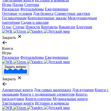
Тактильные книги
Истории и комиксы
Игры
Пазлы
Сортеры
Раскраски
Фотоальбомы
Ежедневники
Оптовые условия
Для бизнеса
Совместные закупки
Госзаказчикам
Корпоративные заказы
Международным
партнёрам
Садам и школам
О нас
Статьи
Новости
Контакты
Вакансии
Блогерам
Закрыть
Книги
Игры
Раскраски
Фотоальбомы
Ежедневники
Задать вопрос
Закрыть
Ароматные книги
Для самых маленьких
Для купания
Книги с
окошками
Книги с подвижным элементом
Книги-
раскладушки
Книги-сортеры
Музыкальные книги
Тактильные книги
Истории и комиксы