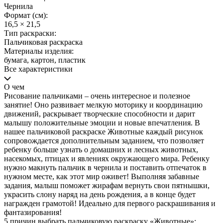
Чернила
Формат (см):
16,5 × 21,5
Тип раскраски:
Пальчиковая раскраска
Материалы изделия:
бумага, картон, пластик
Все характеристики
О чем
Рисование пальчиками – очень интересное и полезное
занятие! Оно развивает мелкую моторику и координацию
движений, раскрывает творческие способности и дарит
малышу положительные эмоции и новые впечатления. В
нашее пальчиковой раскраске Животные каждый рисунок
сопровождается дополнительным заданием, что позволяет
ребенку больше узнать о домашних и лесных животных,
насекомых, птицах и явлениях окружающего мира. Ребенку
нужно макнуть пальчик в чернила и поставить отпечаток в
нужном месте, как этот мир оживет! Выполняя забавные
задания, малыш поможет жирафам вернуть свои пятнышки,
украсить слону наряд на день рождения, а в конце будет
награжден грамотой! Идеально для первого раскрашивания и
фантазирования!
5 причин выбрать пальчиковую раскраску «Животные»: