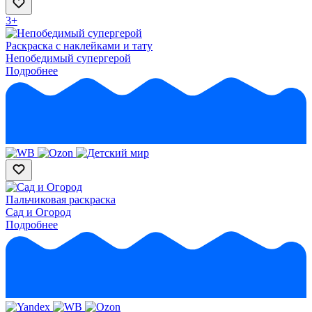
3+
Раскраска с наклейками и тату
Непобедимый супергерой
Подробнее
Пальчиковая раскраска
Сад и Огород
Подробнее