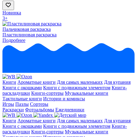
Новинка
3+
Пальчиковая раскраска
Пластилиновая раскраска
Подробнее
Книги
Ароматные книги
Для самых маленьких
Для купания
Книги с окошками
Книги с подвижным элементом
Книги-
раскладушки
Книги-сортеры
Музыкальные книги
Тактильные книги
Истории и комиксы
Игры
Пазлы
Сортеры
Раскраски
Фотоальбомы
Ежедневники
Книги
Ароматные книги
Для самых маленьких
Для купания
Книги с окошками
Книги с подвижным элементом
Книги-
раскладушки
Книги-сортеры
Музыкальные книги