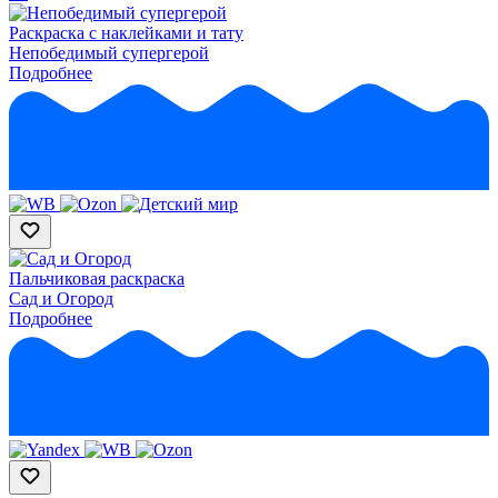
Раскраска с наклейками и тату
Непобедимый супергерой
Подробнее
Пальчиковая раскраска
Сад и Огород
Подробнее