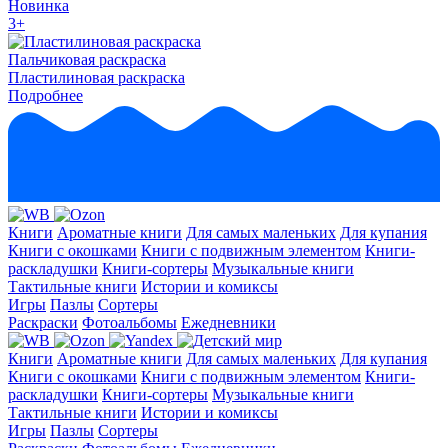
Новинка
3+
Пальчиковая раскраска
Пластилиновая раскраска
Подробнее
Книги
Ароматные книги
Для самых маленьких
Для купания
Книги с окошками
Книги с подвижным элементом
Книги-
раскладушки
Книги-сортеры
Музыкальные книги
Тактильные книги
Истории и комиксы
Игры
Пазлы
Сортеры
Раскраски
Фотоальбомы
Ежедневники
Книги
Ароматные книги
Для самых маленьких
Для купания
Книги с окошками
Книги с подвижным элементом
Книги-
раскладушки
Книги-сортеры
Музыкальные книги
Тактильные книги
Истории и комиксы
Игры
Пазлы
Сортеры