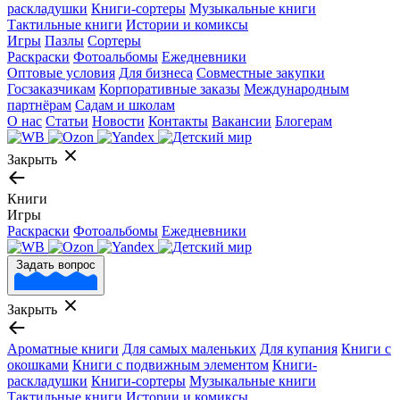
раскладушки
Книги-сортеры
Музыкальные книги
Тактильные книги
Истории и комиксы
Игры
Пазлы
Сортеры
Раскраски
Фотоальбомы
Ежедневники
Оптовые условия
Для бизнеса
Совместные закупки
Госзаказчикам
Корпоративные заказы
Международным
партнёрам
Садам и школам
О нас
Статьи
Новости
Контакты
Вакансии
Блогерам
Закрыть
Книги
Игры
Раскраски
Фотоальбомы
Ежедневники
Задать вопрос
Закрыть
Ароматные книги
Для самых маленьких
Для купания
Книги с
окошками
Книги с подвижным элементом
Книги-
раскладушки
Книги-сортеры
Музыкальные книги
Тактильные книги
Истории и комиксы