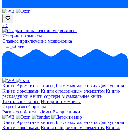
2-5
Истории и комиксы
Сладкое приключение медвежонка
Подробнее
Книги
Ароматные книги
Для самых маленьких
Для купания
Книги с окошками
Книги с подвижным элементом
Книги-
раскладушки
Книги-сортеры
Музыкальные книги
Тактильные книги
Истории и комиксы
Игры
Пазлы
Сортеры
Раскраски
Фотоальбомы
Ежедневники
Книги
Ароматные книги
Для самых маленьких
Для купания
Книги с окошками
Книги с подвижным элементом
Книги-