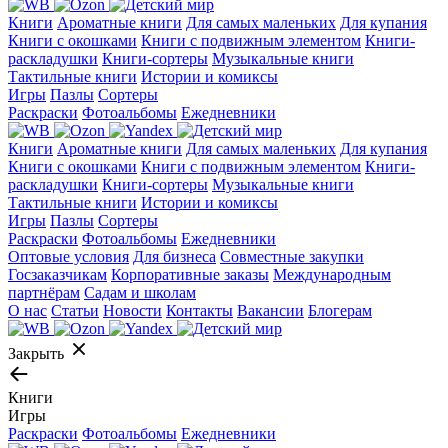
Книги
Ароматные книги
Для самых маленьких
Для купания
Книги с окошками
Книги с подвижным элементом
Книги-
раскладушки
Книги-сортеры
Музыкальные книги
Тактильные книги
Истории и комиксы
Игры
Пазлы
Сортеры
Раскраски
Фотоальбомы
Ежедневники
Книги
Ароматные книги
Для самых маленьких
Для купания
Книги с окошками
Книги с подвижным элементом
Книги-
раскладушки
Книги-сортеры
Музыкальные книги
Тактильные книги
Истории и комиксы
Игры
Пазлы
Сортеры
Раскраски
Фотоальбомы
Ежедневники
Оптовые условия
Для бизнеса
Совместные закупки
Госзаказчикам
Корпоративные заказы
Международным
партнёрам
Садам и школам
О нас
Статьи
Новости
Контакты
Вакансии
Блогерам
Закрыть
Книги
Игры
Раскраски
Фотоальбомы
Ежедневники