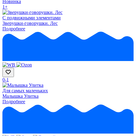
Новинка
1+
С подвижными элементами
Зверушки-говорушки. Лес
Подробнее
0-1
Для самых маленьких
Малышка Улитка
Подробнее