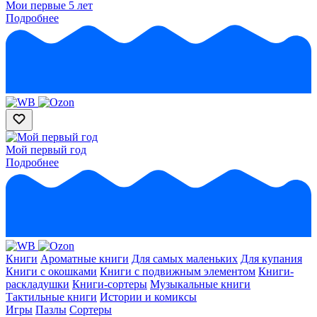
Мои первые 5 лет
Подробнее
Мой первый год
Подробнее
Книги
Ароматные книги
Для самых маленьких
Для купания
Книги с окошками
Книги с подвижным элементом
Книги-
раскладушки
Книги-сортеры
Музыкальные книги
Тактильные книги
Истории и комиксы
Игры
Пазлы
Сортеры