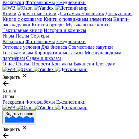
Раскраски
Фотоальбомы
Ежедневники
Книги
Ароматные книги
Для самых маленьких
Для купания
Книги с окошками
Книги с подвижным элементом
Книги-
раскладушки
Книги-сортеры
Музыкальные книги
Тактильные книги
Истории и комиксы
Игры
Пазлы
Сортеры
Раскраски
Фотоальбомы
Ежедневники
Оптовые условия
Для бизнеса
Совместные закупки
Госзаказчикам
Корпоративные заказы
Международным
партнёрам
Садам и школам
О нас
Статьи
Новости
Контакты
Вакансии
Блогерам
Закрыть
Книги
Игры
Раскраски
Фотоальбомы
Ежедневники
Задать вопрос
Закрыть