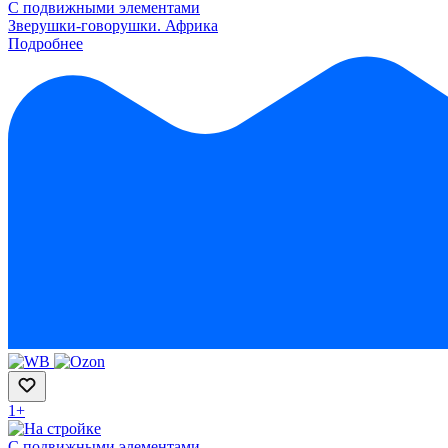
С подвижными элементами
Зверушки-говорушки. Африка
Подробнее
1+
С подвижными элементами