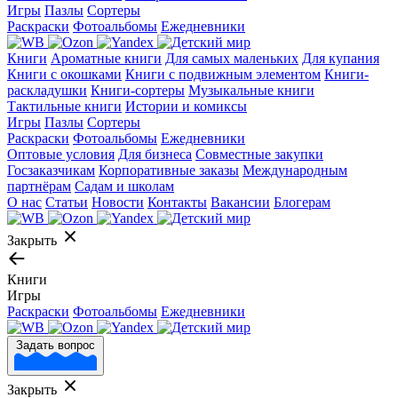
Игры
Пазлы
Сортеры
Раскраски
Фотоальбомы
Ежедневники
Книги
Ароматные книги
Для самых маленьких
Для купания
Книги с окошками
Книги с подвижным элементом
Книги-
раскладушки
Книги-сортеры
Музыкальные книги
Тактильные книги
Истории и комиксы
Игры
Пазлы
Сортеры
Раскраски
Фотоальбомы
Ежедневники
Оптовые условия
Для бизнеса
Совместные закупки
Госзаказчикам
Корпоративные заказы
Международным
партнёрам
Садам и школам
О нас
Статьи
Новости
Контакты
Вакансии
Блогерам
Закрыть
Книги
Игры
Раскраски
Фотоальбомы
Ежедневники
Задать вопрос
Закрыть