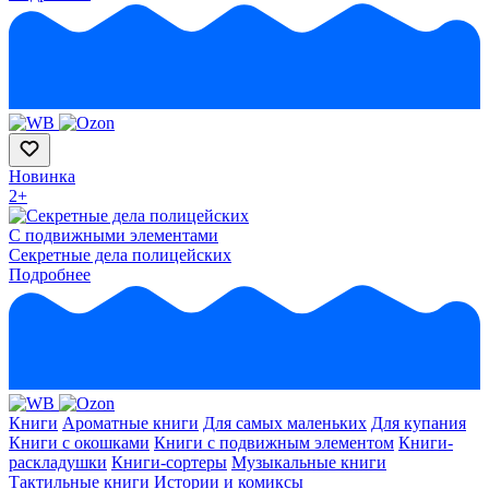
Новинка
2+
С подвижными элементами
Секретные дела полицейских
Подробнее
Книги
Ароматные книги
Для самых маленьких
Для купания
Книги с окошками
Книги с подвижным элементом
Книги-
раскладушки
Книги-сортеры
Музыкальные книги
Тактильные книги
Истории и комиксы