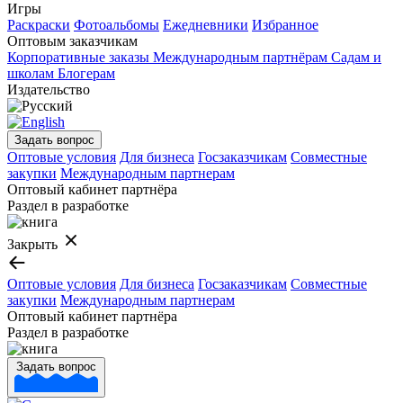
Игры
Раскраски
Фотоальбомы
Ежедневники
Избранное
Оптовым заказчикам
Корпоративные заказы
Международным партнёрам
Садам и
школам
Блогерам
Издательство
Задать вопрос
Оптовые условия
Для бизнеса
Госзаказчикам
Совместные
закупки
Международным партнерам
Оптовый кабинет партнёра
Раздел в разработке
Закрыть
Оптовые условия
Для бизнеса
Госзаказчикам
Совместные
закупки
Международным партнерам
Оптовый кабинет партнёра
Раздел в разработке
Задать вопрос