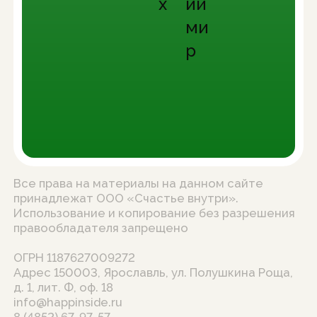
Все права на материалы на данном сайте
принадлежат ООО «Счастье внутри».
Использование и копирование без разрешения
правообладателя запрещено
ОГРН 1187627009272
Адрес 150003, Ярославль, ул. Полушкина Роща,
д. 1, лит. Ф, оф. 18
info@happinside.ru