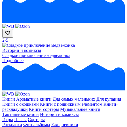
2-5
Истории и комиксы
Сладкое приключение медвежонка
Подробнее
Книги
Ароматные книги
Для самых маленьких
Для купания
Книги с окошками
Книги с подвижным элементом
Книги-
раскладушки
Книги-сортеры
Музыкальные книги
Тактильные книги
Истории и комиксы
Игры
Пазлы
Сортеры
Раскраски
Фотоальбомы
Ежедневники