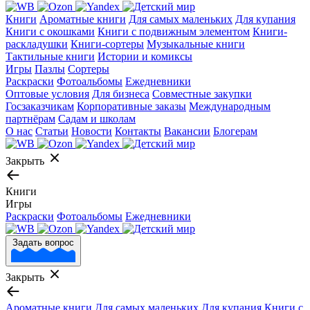
Книги
Ароматные книги
Для самых маленьких
Для купания
Книги с окошками
Книги с подвижным элементом
Книги-
раскладушки
Книги-сортеры
Музыкальные книги
Тактильные книги
Истории и комиксы
Игры
Пазлы
Сортеры
Раскраски
Фотоальбомы
Ежедневники
Оптовые условия
Для бизнеса
Совместные закупки
Госзаказчикам
Корпоративные заказы
Международным
партнёрам
Садам и школам
О нас
Статьи
Новости
Контакты
Вакансии
Блогерам
Закрыть
Книги
Игры
Раскраски
Фотоальбомы
Ежедневники
Задать вопрос
Закрыть
Ароматные книги
Для самых маленьких
Для купания
Книги с