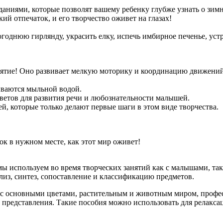
аниями, которые позволят вашему ребенку глубже узнать о зимн
ий отпечаток, и его творчество оживет на глазах!
годнюю гирлянду, украсить елку, испечь имбирное печенье, устр
анятие! Оно развивает мелкую моторику и координацию движений
ываются мыльной водой.
ветов для развития речи и любознательности малышей.
, которые только делают первые шаги в этом виде творчества.
ок в нужном месте, как этот мир оживет!
ы используем во время творческих занятий как с малышами, так 
из, синтез, сопоставление и классификацию предметов.
т с основными цветами, растительным и животным миром, профе
редставления. Такие пособия можно использовать для релаксаци