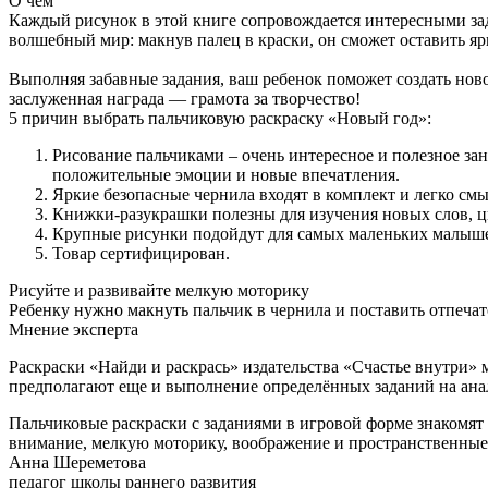
О чем
Каждый рисунок в этой книге сопровождается интересными зад
волшебный мир: макнув палец в краски, он сможет оставить ярк
Выполняя забавные задания, ваш ребенок поможет создать ново
заслуженная награда — грамота за творчество!
5 причин выбрать пальчиковую раскраску «Новый год»:
Рисование пальчиками – очень интересное и полезное з
положительные эмоции и новые впечатления.
Яркие безопасные чернила входят в комплект и легко см
Книжки-разукрашки полезны для изучения новых слов, ц
Крупные рисунки подойдут для самых маленьких малышей
Товар сертифицирован.
Рисуйте и развивайте мелкую моторику
Ребенку нужно макнуть пальчик в чернила и поставить отпечат
Мнение эксперта
Раскраски «Найди и раскрась» издательства «Счастье внутри» м
предполагают еще и выполнение определённых заданий на анал
Пальчиковые раскраски с заданиями в игровой форме знакомя
внимание, мелкую моторику, воображение и пространственные п
Анна Шереметова
педагог школы раннего развития